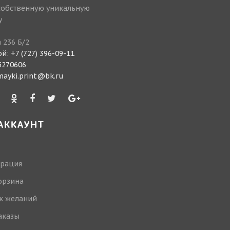
собственную уникальную
у
 236 Б/2
ой:
+7 (727) 396-09-11
 5270606
mayki.print@bk.ru
АККАУНТ
трация
орзина
к желаний
аказы