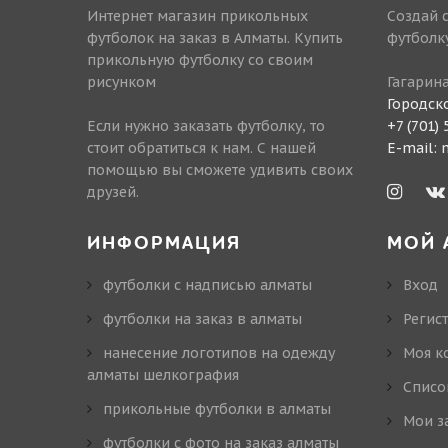
Интернет магазин прикольных
Создай 
футболок на заказ в Алматы. Купить
футболк
прикольную футболку со своим
рисунком
Гагарина
Городск
Если нужно заказать футболку, то
+7 (701)
стоит обратиться к нам. С нашей
E-mail:
помощью вы сможете удивить своих
друзей.
ИНФОРМАЦИЯ
МОЙ 
футболки с надписью алматы
Вход
футболки на заказ в алматы
Регис
нанесение логотипов на одежду
Моя к
алматы шелкография
Cписо
прикольные футболки в алматы
Мои з
футболки с фото на заказ алматы